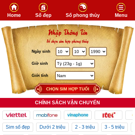
Skip to content
Home
Số đẹp
Số phong thủy
Menu
Nhập Thông Tin
để chọn sim hợp phong thủy
Ngày sinh
Giờ sinh
Giới tính
CHỌN SIM HỢP TUỔI
CHÍNH SÁCH VẬN CHUYỂN
Sim số đẹp
Dưới 2 triệu
2 - 3 triệu
3 - 5 triệu