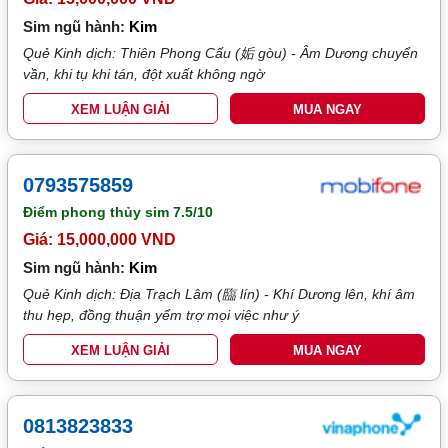
Sim ngũ hành:
Kim
Quẻ Kinh dịch: Thiên Phong Cấu (姤 gòu) - Âm Dương chuyển
vần, khi tụ khi tán, đột xuất không ngờ
XEM LUẬN GIẢI
MUA NGAY
0793575859
Điểm phong thủy sim
7.5/10
Giá: 15,000,000 VND
Sim ngũ hành:
Kim
Quẻ Kinh dịch: Địa Trạch Lâm (臨 lín) - Khí Dương lên, khí âm
thu hẹp, đồng thuận yểm trợ mọi việc như ý
XEM LUẬN GIẢI
MUA NGAY
0813823833