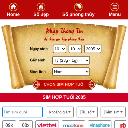
Skip to content
Home
Số đẹp
Số phong thủy
Menu
Nhập Thông Tin
để chọn sim hợp phong thủy
Ngày sinh
Giờ sinh
Giới tính
CHỌN SIM HỢP TUỔI
SIM HỢP TUỔI 2005
Khoảng giá
Đầu số
Điểm sim
09x
08x