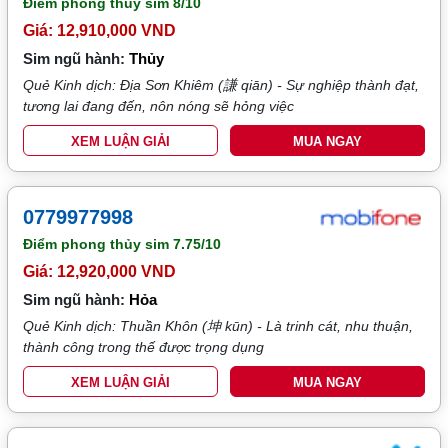
Điểm phong thủy sim
8/10
Giá: 12,910,000 VND
Sim ngũ hành:
Thủy
Quẻ Kinh dịch: Địa Sơn Khiêm (謙 qiān) - Sự nghiệp thành đạt,
tương lai đang đến, nôn nóng sẽ hỏng việc
XEM LUẬN GIẢI
MUA NGAY
0779977998
Điểm phong thủy sim
7.75/10
Giá: 12,920,000 VND
Sim ngũ hành:
Hỏa
Quẻ Kinh dịch: Thuần Khôn (坤 kūn) - Là trinh cát, nhu thuận,
thành công trong thế được trọng dụng
XEM LUẬN GIẢI
MUA NGAY