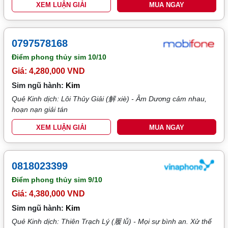
XEM LUẬN GIẢI
MUA NGAY
0797578168
Điểm phong thủy sim
10/10
Giá: 4,280,000 VND
Sim ngũ hành:
Kim
Quẻ Kinh dịch: Lôi Thủy Giải (解 xiè) - Âm Dương cảm nhau,
hoạn nạn giải tán
XEM LUẬN GIẢI
MUA NGAY
0818023399
Điểm phong thủy sim
9/10
Giá: 4,380,000 VND
Sim ngũ hành:
Kim
Quẻ Kinh dịch: Thiên Trạch Lý (履 lǚ) - Mọi sự bình an. Xử thế