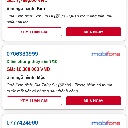
Giá: 7,799,000 VND
Sim ngũ hành:
Kim
Quẻ Kinh dịch: Sơn Lôi Di (頤 yí) - Quan lộc thăng tiến, thu
nhiều tài lộc
XEM LUẬN GIẢI
MUA NGAY
0706383999
Điểm phong thủy sim
7/10
Giá: 10,308,000 VND
Sim ngũ hành:
Mộc
Quẻ Kinh dịch: Địa Thủy Sư (師 shī) - Trong hiểm có thuận,
trước mắt vất vả nhưng sau thành công
XEM LUẬN GIẢI
MUA NGAY
0777424999