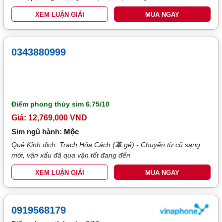
XEM LUẬN GIẢI
MUA NGAY
0343880999
Điểm phong thủy sim
6.75/10
Giá: 12,769,000 VND
Sim ngũ hành:
Mộc
Quẻ Kinh dịch: Trạch Hỏa Cách (革 gé) - Chuyển từ cũ sang
mới, vận xấu đã qua vận tốt đang đến
XEM LUẬN GIẢI
MUA NGAY
0919568179