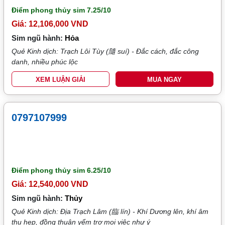
Điểm phong thủy sim
7.25/10
Giá: 12,106,000 VND
Sim ngũ hành:
Hỏa
Quẻ Kinh dịch: Trạch Lôi Tùy (隨 suí) - Đắc cách, đắc công
danh, nhiều phúc lộc
XEM LUẬN GIẢI
MUA NGAY
0797107999
Điểm phong thủy sim
6.25/10
Giá: 12,540,000 VND
Sim ngũ hành:
Thủy
Quẻ Kinh dịch: Địa Trạch Lâm (臨 lín) - Khí Dương lên, khí âm
thu hẹp, đồng thuận yểm trợ mọi việc như ý