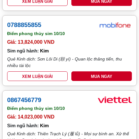
XEM LUẬN GIẢI
MUA NGAY
0788855855
Điểm phong thủy sim
10/10
Giá: 13,824,000 VND
Sim ngũ hành:
Kim
Quẻ Kinh dịch: Sơn Lôi Di (頤 yí) - Quan lộc thăng tiến, thu
nhiều tài lộc
XEM LUẬN GIẢI
MUA NGAY
0867456779
Điểm phong thủy sim
10/10
Giá: 14,023,000 VND
Sim ngũ hành:
Kim
Quẻ Kinh dịch: Thiên Trạch Lý (履 lǚ) - Mọi sự bình an. Xử thế