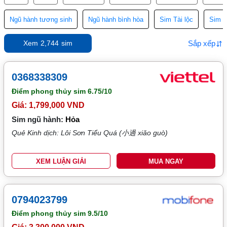
Ngũ hành tương sinh
Ngũ hành bình hòa
Sim Tài lộc
Sim T
Sắp xếp
Xem
2,744
sim
0368338309
Điểm phong thủy sim
6.75/10
Giá: 1,799,000 VND
Sim ngũ hành:
Hỏa
Quẻ Kinh dịch: Lôi Sơn Tiểu Quá (小過 xiǎo guò)
XEM LUẬN GIẢI
MUA NGAY
0794023799
Điểm phong thủy sim
9.5/10