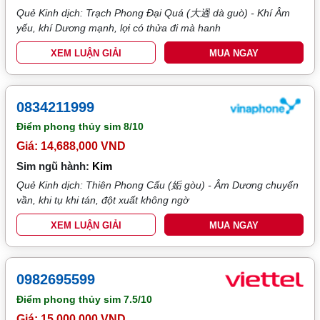
Quẻ Kinh dịch: Trạch Phong Đại Quá (大過 dà guò) - Khí Âm
yếu, khí Dương mạnh, lợi có thửa đi mà hanh
XEM LUẬN GIẢI
MUA NGAY
0834211999
Điểm phong thủy sim
8/10
Giá: 14,688,000 VND
Sim ngũ hành:
Kim
Quẻ Kinh dịch: Thiên Phong Cấu (姤 gòu) - Âm Dương chuyển
vần, khi tụ khi tán, đột xuất không ngờ
XEM LUẬN GIẢI
MUA NGAY
0982695599
Điểm phong thủy sim
7.5/10
Giá: 15,000,000 VND