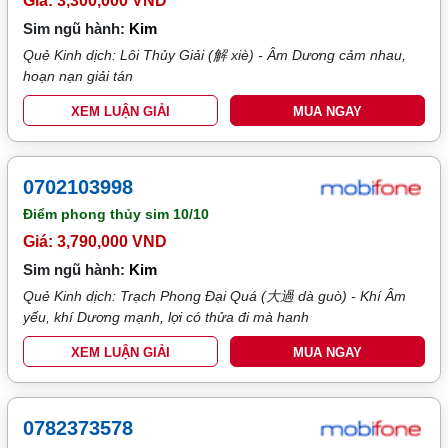
Giá: 3,300,000 VND
Sim ngũ hành:
Kim
Quẻ Kinh dịch: Lôi Thủy Giải (解 xiè) - Âm Dương cảm nhau,
hoạn nạn giải tán
XEM LUẬN GIẢI
MUA NGAY
0702103998
Điểm phong thủy sim
10/10
Giá: 3,790,000 VND
Sim ngũ hành:
Kim
Quẻ Kinh dịch: Trạch Phong Đại Quá (大過 dà guò) - Khí Âm
yếu, khí Dương mạnh, lợi có thửa đi mà hanh
XEM LUẬN GIẢI
MUA NGAY
0782373578