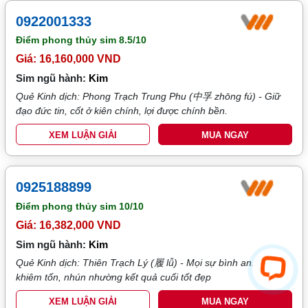
0922001333
Điểm phong thủy sim
8.5/10
Giá: 16,160,000 VND
Sim ngũ hành:
Kim
Quẻ Kinh dịch: Phong Trạch Trung Phu (中孚 zhōng fú) - Giữ
đạo đức tin, cốt ở kiên chính, lợi được chính bền.
XEM LUẬN GIẢI
MUA NGAY
0925188899
Điểm phong thủy sim
10/10
Giá: 16,382,000 VND
Sim ngũ hành:
Kim
Quẻ Kinh dịch: Thiên Trạch Lý (履 lǚ) - Mọi sự bình an. Xử thế
khiêm tốn, nhún nhường kết quả cuối tốt đẹp
XEM LUẬN GIẢI
MUA NGAY