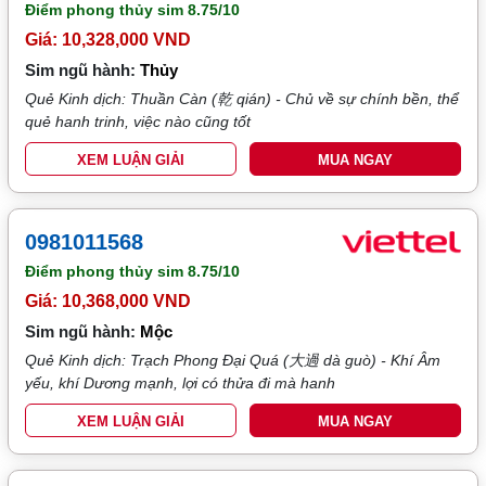
Điểm phong thủy sim
8.75/10
Giá: 10,328,000 VND
Sim ngũ hành:
Thủy
Quẻ Kinh dịch: Thuần Càn (乾 qián) - Chủ về sự chính bền, thể
quẻ hanh trinh, việc nào cũng tốt
XEM LUẬN GIẢI
MUA NGAY
0981011568
Điểm phong thủy sim
8.75/10
Giá: 10,368,000 VND
Sim ngũ hành:
Mộc
Quẻ Kinh dịch: Trạch Phong Đại Quá (大過 dà guò) - Khí Âm
yếu, khí Dương mạnh, lợi có thửa đi mà hanh
XEM LUẬN GIẢI
MUA NGAY