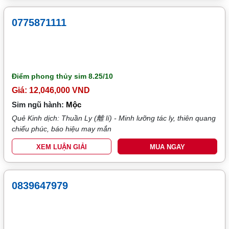
0775871111
Điểm phong thủy sim
8.25/10
Giá: 12,046,000 VND
Sim ngũ hành:
Mộc
Quẻ Kinh dịch: Thuần Ly (離 lí) - Minh lưỡng tác ly, thiên quang
chiếu phúc, báo hiệu may mắn
XEM LUẬN GIẢI
MUA NGAY
0839647979