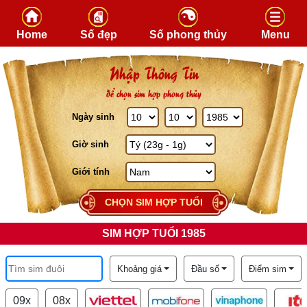
Skip to content
Home
Số đẹp
Số phong thủy
Menu
Nhập Thông Tin
để chọn sim hợp phong thủy
Ngày sinh
Giờ sinh
Giới tính
CHỌN SIM HỢP TUỔI
SIM HỢP TUỔI 1985
Khoảng giá
Đầu số
Điểm sim
09x
08x