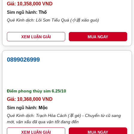
Giá: 10,358,000 VND
Sim ngũ hành:
Thổ
Quẻ Kinh dịch: Lôi Sơn Tiểu Quá (小過 xiǎo guò)
XEM LUẬN GIẢI
MUA NGAY
0899026999
Điểm phong thủy sim
6.25/10
Giá: 10,368,000 VND
Sim ngũ hành:
Mộc
Quẻ Kinh dịch: Trạch Hỏa Cách (革 gé) - Chuyển từ cũ sang
mới, vận xấu đã qua vận tốt đang đến
XEM LUẬN GIẢI
MUA NGAY