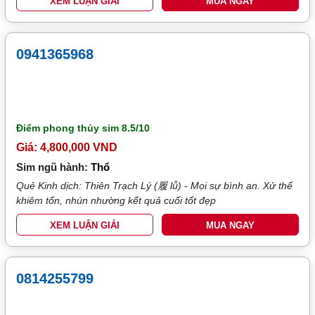
XEM LUẬN GIẢI
MUA NGAY
0941365968
Điểm phong thủy sim
8.5/10
Giá: 4,800,000 VND
Sim ngũ hành:
Thổ
Quẻ Kinh dịch: Thiên Trạch Lý (履 lǚ) - Mọi sự bình an. Xử thế
khiêm tốn, nhún nhường kết quả cuối tốt đẹp
XEM LUẬN GIẢI
MUA NGAY
0814255799