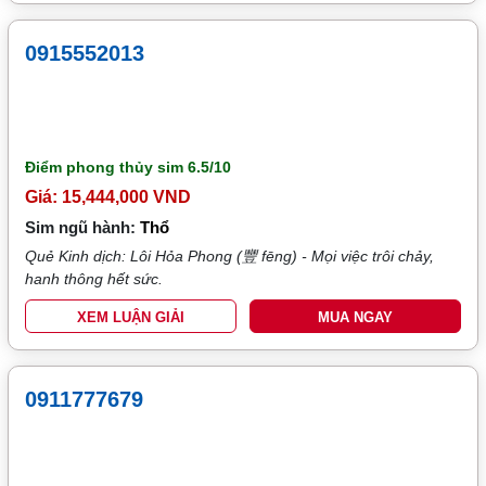
0915552013
Điểm phong thủy sim
6.5/10
Giá: 15,444,000 VND
Sim ngũ hành:
Thổ
Quẻ Kinh dịch: Lôi Hỏa Phong (豐 fēng) - Mọi việc trôi chảy,
hanh thông hết sức.
XEM LUẬN GIẢI
MUA NGAY
0911777679