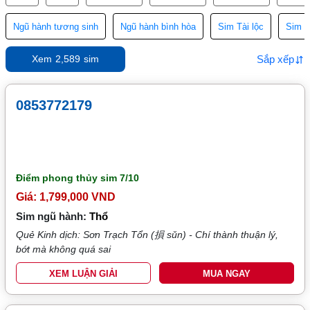
Ngũ hành tương sinh
Ngũ hành bình hòa
Sim Tài lộc
Sim T
Sắp xếp
Xem
2,589
sim
0853772179
Điểm phong thủy sim
7/10
Giá: 1,799,000 VND
Sim ngũ hành:
Thổ
Quẻ Kinh dịch: Sơn Trạch Tổn (損 sǔn) - Chí thành thuận lý,
bớt mà không quá sai
XEM LUẬN GIẢI
MUA NGAY