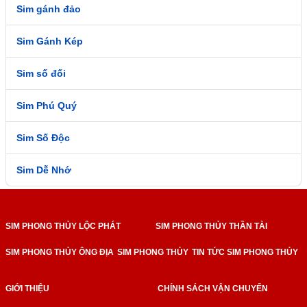
Sim gánh đảo
Sim Gánh Kép
Sim số đối
Sim Phú Quý
Sim Số Độc
Sim Dễ Nhớ
SIM PHONG THỦY LỘC PHÁT
SIM PHONG THỦY THẦN TÀI
SIM PHONG THỦY ÔNG ĐỊA
SIM PHONG THỦY
TIN TỨC SIM PHONG THỦY
GIỚI THIỆU
CHÍNH SÁCH VẬN CHUYỂN