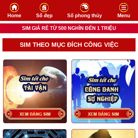
Skip to content
Home
Số đẹp
Số phong thủy
Menu
SIM GIÁ RẺ TỪ 500 NGHÌN ĐẾN 1 TRIỆU
SIM THEO MỤC ĐÍCH CÔNG VIỆC