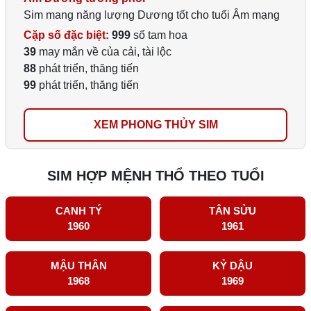
Sim mang năng lượng Dương tốt cho tuổi Âm mạng
Cặp số đặc biệt:
999
số tam hoa
39
may mắn về của cải, tài lộc
88
phát triển, thăng tiến
99
phát triển, thăng tiến
XEM PHONG THỦY SIM
SIM HỢP MỆNH THỔ THEO TUỔI
CANH TÝ
TÂN SỬU
1960
1961
MẬU THÂN
KỶ DẬU
1968
1969