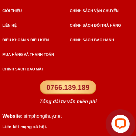
GIỚI THIỆU
CHÍNH SÁCH VẬN CHUYỂN
LIÊN HỆ
CHÍNH SÁCH ĐỔI TRẢ HÀNG
ĐIỀU KHOẢN & ĐIỀU KIỆN
CHÍNH SÁCH BẢO HÀNH
MUA HÀNG VÀ THANH TOÁN
CHÍNH SÁCH BẢO MẬT
0766.139.189
Tổng đài tư vấn miễn phí
Website:
simphongthuy.net
Liên kết mạng xã hội: