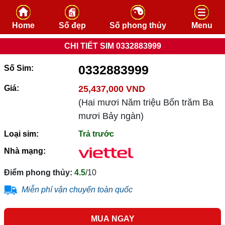
Skip to content
Home
Số đẹp
Số phong thủy
Menu
CHI TIẾT SIM 0332883999
0332883999
Số Sim:
Giá:
25,437,000 VND
(Hai mươi Năm triệu Bốn trăm Ba
mươi Bảy ngàn)
Loại sim:
Trả trước
Nhà mạng:
Điểm phong thủy:
4.5
/10
Miễn phí vận chuyển toàn quốc
MUA NGAY