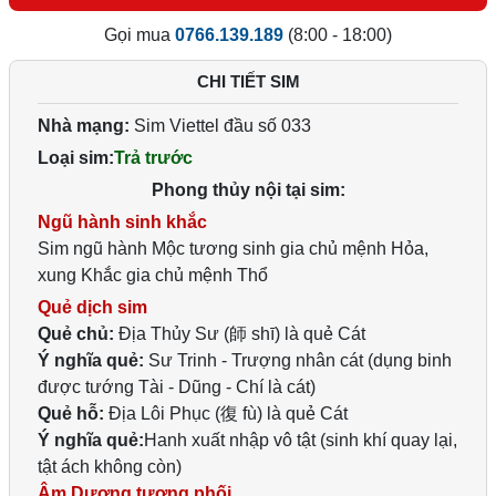
Gọi mua
0766.139.189
(8:00 - 18:00)
CHI TIẾT SIM
Nhà mạng:
Sim Viettel đầu số 033
Loại sim:
Trả trước
Phong thủy nội tại sim:
Ngũ hành sinh khắc
Sim ngũ hành Mộc tương sinh gia chủ mệnh Hỏa,
xung Khắc gia chủ mệnh Thổ
Quẻ dịch sim
Quẻ chủ:
Địa Thủy Sư (師 shī) là quẻ Cát
Ý nghĩa quẻ:
Sư Trinh - Trượng nhân cát (dụng binh
được tướng Tài - Dũng - Chí là cát)
Quẻ hỗ:
Địa Lôi Phục (復 fù) là quẻ Cát
Ý nghĩa quẻ:
Hanh xuất nhập vô tật (sinh khí quay lại,
tật ách không còn)
Âm Dương tương phối