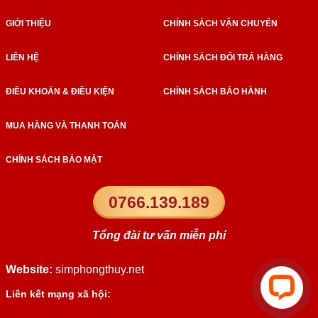
GIỚI THIỆU
CHÍNH SÁCH VẬN CHUYỂN
LIÊN HỆ
CHÍNH SÁCH ĐỔI TRẢ HÀNG
ĐIỀU KHOẢN & ĐIỀU KIỆN
CHÍNH SÁCH BẢO HÀNH
MUA HÀNG VÀ THANH TOÁN
CHÍNH SÁCH BẢO MẬT
0766.139.189
Tổng đài tư vấn miễn phí
Website:
simphongthuy.net
Liên kết mạng xã hội: