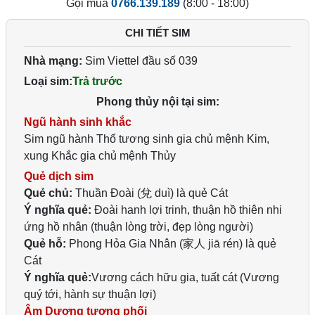
Gọi mua
0766.139.189
(8:00 - 18:00)
CHI TIẾT SIM
Nhà mạng:
Sim Viettel đầu số 039
Loại sim:
Trả trước
Phong thủy nội tại sim:
Ngũ hành sinh khắc
Sim ngũ hành Thổ tương sinh gia chủ mệnh Kim,
xung Khắc gia chủ mệnh Thủy
Quẻ dịch sim
Quẻ chủ:
Thuần Đoài (兌 duì) là quẻ Cát
Ý nghĩa quẻ:
Đoài hanh lợi trinh, thuận hồ thiên nhi
ứng hồ nhân (thuận lòng trời, đẹp lòng người)
Quẻ hỗ:
Phong Hỏa Gia Nhân (家人 jiā rén) là quẻ
Cát
Ý nghĩa quẻ:
Vương cách hữu gia, tuất cát (Vương
quý tới, hành sự thuận lợi)
Âm Dương tương phối