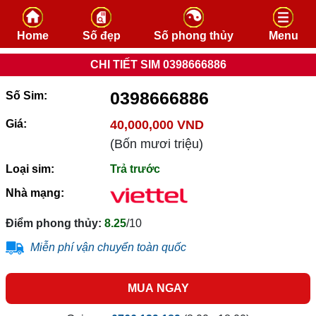
Skip to content
Home
Số đẹp
Số phong thủy
Menu
CHI TIẾT SIM 0398666886
0398666886
Số Sim:
Giá:
40,000,000 VND
(Bốn mươi triệu)
Loại sim:
Trả trước
Nhà mạng:
Điểm phong thủy:
8.25
/10
Miễn phí vận chuyển toàn quốc
MUA NGAY