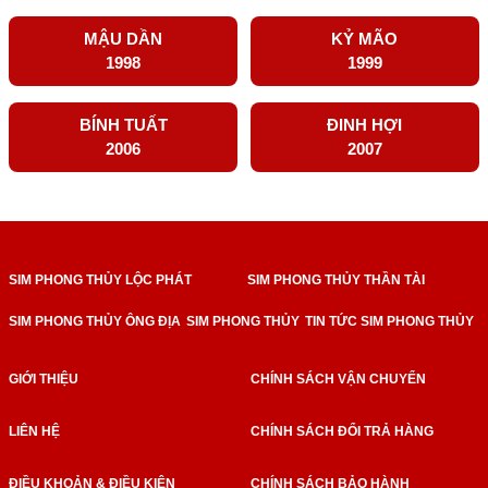
MẬU DẦN
KỶ MÃO
1998
1999
BÍNH TUẤT
ĐINH HỢI
2006
2007
SIM PHONG THỦY LỘC PHÁT
SIM PHONG THỦY THẦN TÀI
SIM PHONG THỦY ÔNG ĐỊA
SIM PHONG THỦY
TIN TỨC SIM PHONG THỦY
GIỚI THIỆU
CHÍNH SÁCH VẬN CHUYỂN
LIÊN HỆ
CHÍNH SÁCH ĐỔI TRẢ HÀNG
ĐIỀU KHOẢN & ĐIỀU KIỆN
CHÍNH SÁCH BẢO HÀNH