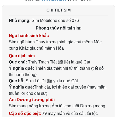
CHI TIẾT SIM
Nhà mạng:
Sim Mobifone đầu số 076
Phong thủy nội tại sim:
Ngũ hành sinh khắc
Sim ngũ hành Thủy tương sinh gia chủ mệnh Mộc,
xung Khắc gia chủ mệnh Hỏa
Quẻ dịch sim
Quẻ chủ:
Thủy Trạch Tiết (節 jié) là quẻ Cát
Ý nghĩa quẻ:
Thiên địa thiết nhi tứ thì thành (tiết độ
thì hanh thông)
Quẻ hỗ:
Sơn Lôi Di (頤 yí) là quẻ Cát
Ý nghĩa quẻ:
Trinh cát, lợi thiệp đại xuyên (may mắn,
thuận lợi cho đại sự)
Âm Dương tương phối
Sim mang năng lượng Âm tốt cho tuổi Dương mạng
Cặp số đặc biệt:
79
may mắn về của cải, tài lộc