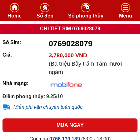
Skip to content
Home
Số đẹp
Số phong thủy
Menu
CHI TIẾT SIM 0769028079
0769028079
Số Sim:
Giá:
3,780,000 VND
(Ba triệu Bảy trăm Tám mươi
ngàn)
Nhà mạng:
Điểm phong thủy:
9.25
/10
Miễn phí vận chuyển toàn quốc
MUA NGAY
Gọi mua
0766.139.189
(8:00 - 18:00)