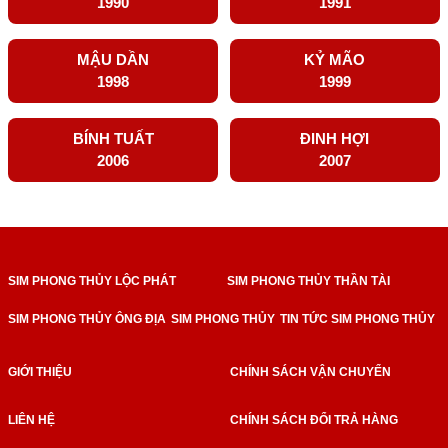
1990
1991
MẬU DẦN
KỶ MÃO
1998
1999
BÍNH TUẤT
ĐINH HỢI
2006
2007
SIM PHONG THỦY LỘC PHÁT
SIM PHONG THỦY THẦN TÀI
SIM PHONG THỦY ÔNG ĐỊA
SIM PHONG THỦY
TIN TỨC SIM PHONG THỦY
GIỚI THIỆU
CHÍNH SÁCH VẬN CHUYỂN
LIÊN HỆ
CHÍNH SÁCH ĐỔI TRẢ HÀNG