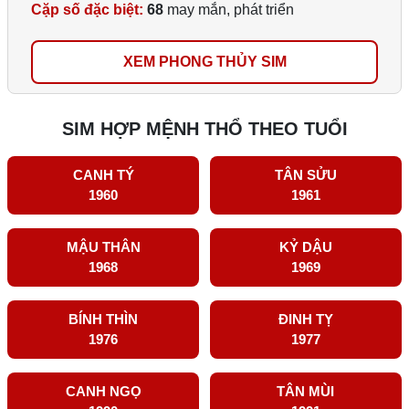
Cặp số đặc biệt:
68
may mắn, phát triển
XEM PHONG THỦY SIM
SIM HỢP MỆNH THỔ THEO TUỔI
CANH TÝ
TÂN SỬU
1960
1961
MẬU THÂN
KỶ DẬU
1968
1969
BÍNH THÌN
ĐINH TỴ
1976
1977
CANH NGỌ
TÂN MÙI