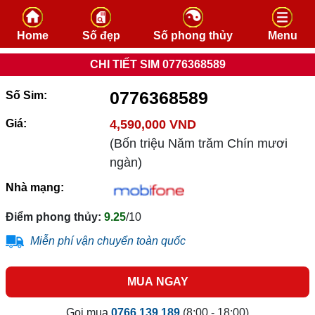
Skip to content
Home
Số đẹp
Số phong thủy
Menu
CHI TIẾT SIM 0776368589
0776368589
Số Sim:
Giá:
4,590,000 VND
(Bốn triệu Năm trăm Chín mươi
ngàn)
Nhà mạng:
Điểm phong thủy:
9.25
/10
Miễn phí vận chuyển toàn quốc
MUA NGAY
Gọi mua
0766.139.189
(8:00 - 18:00)