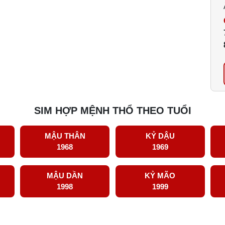
SIM HỢP MỆNH THỔ THEO TUỔI
MẬU THÂN
KỶ DẬU
1968
1969
MẬU DẦN
KỶ MÃO
1998
1999