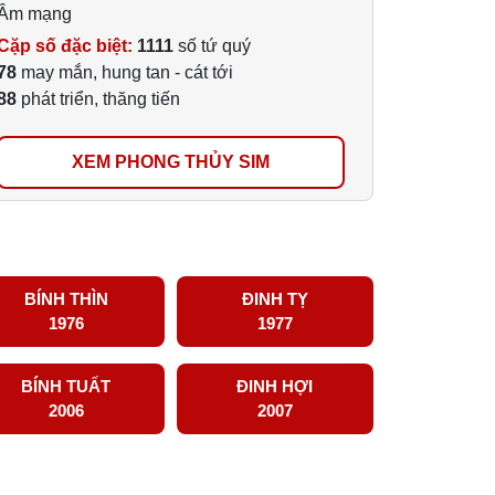
Âm mạng
Cặp số đặc biệt:
1111
số tứ quý
78
may mắn, hung tan - cát tới
88
phát triển, thăng tiến
XEM PHONG THỦY SIM
BÍNH THÌN
ĐINH TỴ
1976
1977
BÍNH TUẤT
ĐINH HỢI
2006
2007