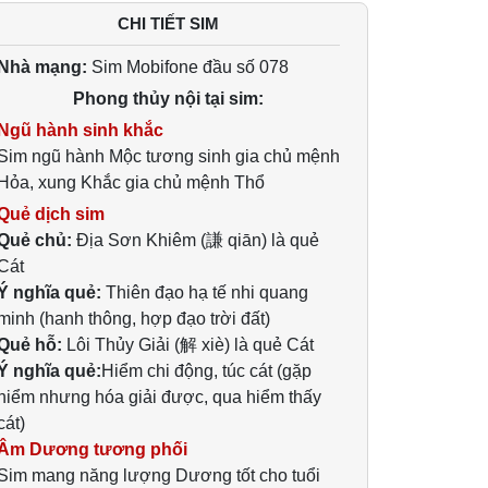
CHI TIẾT SIM
Nhà mạng:
Sim Mobifone đầu số 078
Phong thủy nội tại sim:
Ngũ hành sinh khắc
Sim ngũ hành Mộc tương sinh gia chủ mệnh
Hỏa, xung Khắc gia chủ mệnh Thổ
Quẻ dịch sim
Quẻ chủ:
Địa Sơn Khiêm (謙 qiān) là quẻ
Cát
Ý nghĩa quẻ:
Thiên đạo hạ tế nhi quang
minh (hanh thông, hợp đạo trời đất)
Quẻ hỗ:
Lôi Thủy Giải (解 xiè) là quẻ Cát
Ý nghĩa quẻ:
Hiểm chi động, túc cát (gặp
hiểm nhưng hóa giải được, qua hiểm thấy
cát)
Âm Dương tương phối
Sim mang năng lượng Dương tốt cho tuổi