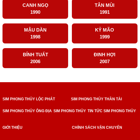
CANH NGỌ
TÂN MÙI
1990
1991
MẬU DẦN
KỶ MÃO
1998
1999
BÍNH TUẤT
ĐINH HỢI
2006
2007
SIM PHONG THỦY LỘC PHÁT
SIM PHONG THỦY THẦN TÀI
SIM PHONG THỦY ÔNG ĐỊA
SIM PHONG THỦY
TIN TỨC SIM PHONG THỦY
GIỚI THIỆU
CHÍNH SÁCH VẬN CHUYỂN