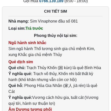
Gọi mua
0766.139.189
(8:00 - 18:00)
CHI TIẾT SIM
Nhà mạng:
Sim Vinaphone đầu số 081
Loại sim:
Trả trước
Phong thủy nội tại sim:
Ngũ hành sinh khắc
Sim ngũ hành Thổ tương sinh gia chủ mệnh Kim,
xung Khắc gia chủ mệnh Thủy
Quẻ dịch sim
Quẻ chủ:
Trạch Thủy Khốn (困 kùn) là quẻ Bình Hòa
Ý nghĩa quẻ:
Trạch vô thủy, Khốn nhi bất thất kỳ
hanh (khó khăn nhưng vẫn còn cơ hội)
Quẻ hỗ:
Phong Hỏa Gia Nhân (家人 jiā rén) là quẻ
Cát
Ý nghĩa quẻ:
Vương cách hữu gia, tuất cát (Vương
quý tới, hành sự thuận lợi)
Âm Dương tương phối