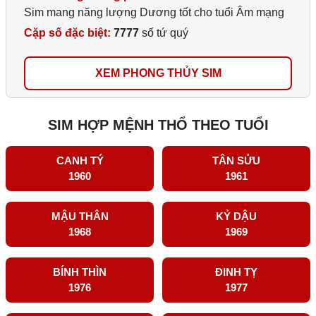
Sim mang năng lượng Dương tốt cho tuổi Âm mạng
Cặp số đặc biệt:
7777
số tứ quý
XEM PHONG THỦY SIM
SIM HỢP MỆNH THỔ THEO TUỔI
CANH TÝ
TÂN SỬU
1960
1961
MẬU THÂN
KỶ DẬU
1968
1969
BÍNH THÌN
ĐINH TỴ
1976
1977