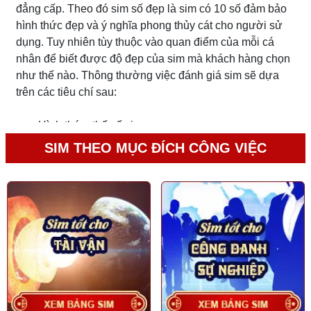
đẳng cấp. Theo đó sim số đẹp là sim có 10 số đảm bảo
hình thức đẹp và ý nghĩa phong thủy cát cho người sử
dụng. Tuy nhiên tùy thuộc vào quan điểm của mỗi cá
nhân để biết được độ đẹp của sim mà khách hàng chọn
như thế nào. Thông thường việc đánh giá sim sẽ dựa
trên các tiêu chí sau:
Hình thức, thế số sim
SIM THEO MỤC ĐÍCH CÔNG VIỆC
Đầu số
Đuôi số
Các số giữa
Thế số: Sự liên kết giữa các cụm số
Các yếu tố phong thủy trong sim tác động tốt xấu
đến chủ mệnh: Đối với người này có thể sim này có
số đẹp nhưng đối với người kia thì chưa hẳn.
Các yếu tố thị trường: