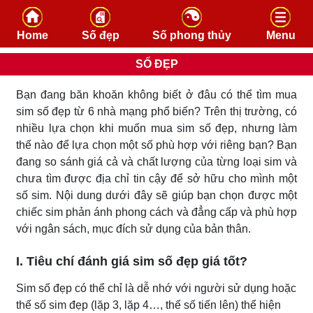
Skip to content
Home
Số đẹp
Số phong thủy
Menu
SỐ ĐẸP
Bạn đang băn khoăn không biết ở đâu có thể tìm mua
sim số đẹp từ 6 nhà mạng phổ biến? Trên thị trường, có
nhiều lựa chọn khi muốn mua sim số đẹp, nhưng làm
thế nào để lựa chọn một số phù hợp với riêng bạn? Bạn
đang so sánh giá cả và chất lượng của từng loại sim và
chưa tìm được địa chỉ tin cậy để sở hữu cho mình một
số sim. Nội dung dưới đây sẽ giúp bạn chọn được một
chiếc sim phản ánh phong cách và đẳng cấp và phù hợp
với ngân sách, mục đích sử dụng của bản thân.
I. Tiêu chí đánh giá sim số đẹp giá tốt?
Sim số đẹp có thể chỉ là dễ nhớ với người sử dụng hoặc
thế số sim đẹp (lặp 3, lặp 4…, thế số tiến lên) thể hiện