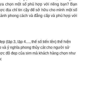
lựa chọn một số phù hợp với riêng bạn? Bạn
ợc địa chỉ tin cậy để sở hữu cho mình một số
 ánh phong cách và đẳng cấp và phù hợp với
p (lặp 3, lặp 4…, thế số tiến lên) thể hiện
p và ý nghĩa phong thủy cát cho người sử
được độ đẹp của sim mà khách hàng chọn như
u: