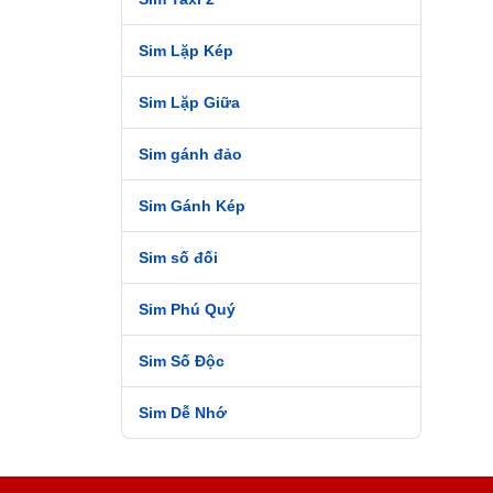
khách
093, 
Sim Lặp Kép
cước 
Sim Lặp Giữa
4. S
Sim gánh đảo
Vietn
mạng 
Sim Gánh Kép
biệt,
hơn s
Sim số đối
với b
Sim Phú Quý
5. S
Nếu b
Sim Số Độc
được 
Sim Dễ Nhớ
hiện 
thủy 
6. S