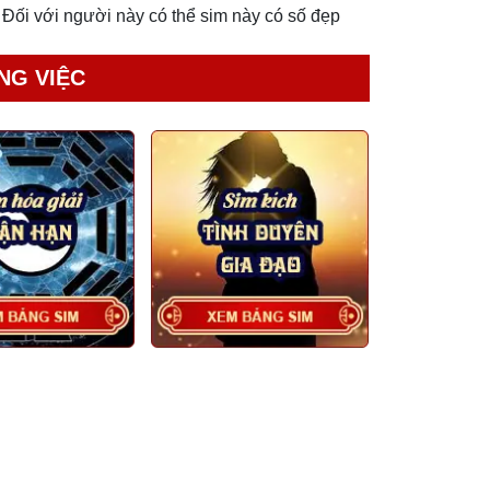
 Đối với người này có thể sim này có số đẹp
NG VIỆC
sim số đẹp thì cả dãy số phải đẹp đồng thời
ho sim đó.
 Một chiếc sim đáp ứng đầy đủ các tiêu chí:
 giá trị thường cao. Tuy nhiên việc bỏ qua
hù hợp với mong muốn sử dụng của bản thân:
 đuôi số đẹp dễ nhớ nhà mạng viettel lại đáp
chủ, sim có quẻ dịch cát thì sẽ có mức giá