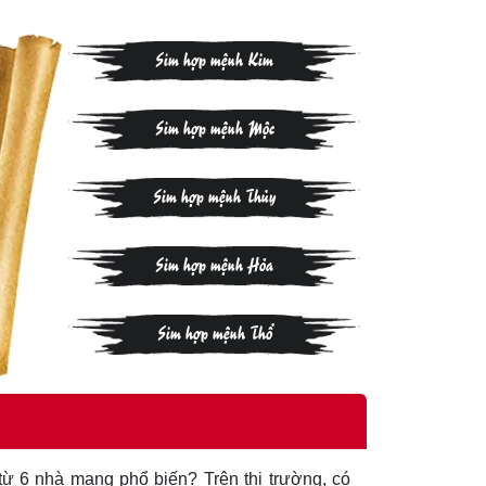
Sim hợp mệnh Kim
Sim hợp mệnh Mộc
Sim hợp mệnh Thủy
Sim hợp mệnh Hỏa
Sim hợp mệnh Thổ
ừ 6 nhà mạng phổ biến? Trên thị trường, có