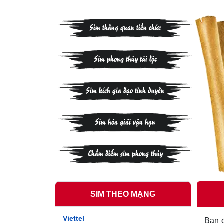
Sim thăng quan tiến chức
Sim phong thủy tài lộc
Sim kích gia đạo tình duyên
Sim hóa giải vận hạn
Chấm điểm sim phong thủy
SIM THEO MẠNG
Viettel
Bạn đ