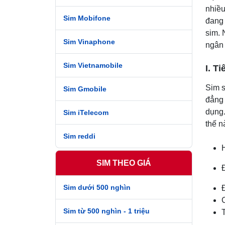
nhiề
Sim Mobifone
đang 
sim. 
Sim Vinaphone
ngân 
Sim Vietnamobile
I. T
Sim s
Sim Gmobile
đẳng 
dụng.
Sim iTelecom
thế n
Sim reddi
H
SIM THEO GIÁ
Sim dưới 500 nghìn
Sim từ 500 nghìn - 1 triệu