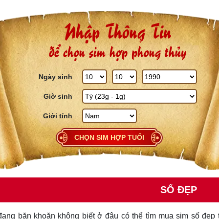
Skip to content
Nhập Thông Tin
để chọn sim hợp phong thủy
Ngày sinh
Giờ sinh
Giới tính
CHỌN SIM HỢP TUỔI
SỐ ĐẸP
ang băn khoăn không biết ở đâu có thể tìm mua sim số đẹp t