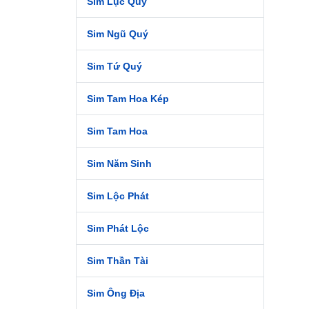
Sim Lục Quý
cao h
khôn
Sim Ngũ Quý
- Sim
Sim Tứ Quý
taxi 
đầu (
Sim Tam Hoa Kép
các c
hãy c
Sim Tam Hoa
chọn 
Sim Năm Sinh
- Mua
đáp ứ
Sim Lộc Phát
Việc 
Sim Phát Lộc
III.
Một s
Sim Thần Tài
Mobif
Sim Ông Địa
1. Si