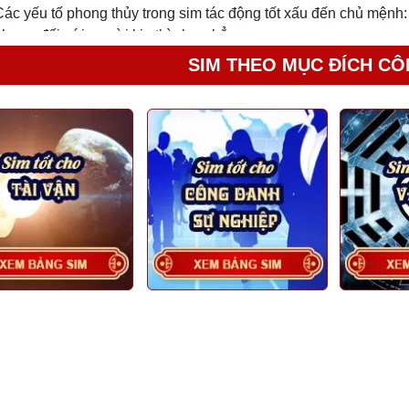
Các yếu tố phong thủy trong sim tác động tốt xấu đến chủ mệnh:
nhưng đối với người kia thì chưa hẳn.
SIM THEO MỤC ĐÍCH CÔ
ác yếu tố thị trường:
Nhà mạng phổ biến
Theo nhu cầu bán của Thợ SIM
Dịch vụ nhà mạng, gói cước kèm theo: có nhiều người cho rằng 
có gói cước hấp dẫn, có nhiều chương trình khuyến mãi dành c
Mục đích sử dụng: làm hotline, liên lạc cá nhân…
Có lựa chọn được sim số đẹp giá tốt không?
huộc vào nhu cầu sử dụng khác nhau mà giá của sim khác nhau.
ớ hình thức đẹp và có ý nghĩa phong thủy với người sử dụng thì
ố tiêu chí có thể giúp chủ nhân tìm được một số sim giá tốt p
 sim để sử dụng cho mục đích cá nhân thì 1 số sim đầu số 09 và
iêu chí phong thủy: Ngũ hành sim tương sinh với ngũ hành thân 