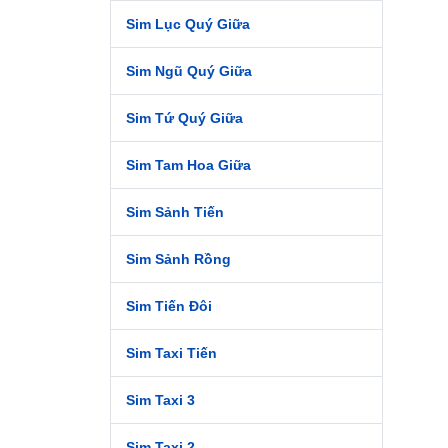
Sim Lục Quý Giữa
Viett
lượng
Sim Ngũ Quý Giữa
số. Đ
Đông 
Sim Tứ Quý Giữa
033. 
theo 
Sim Tam Hoa Giữa
2. S
Sim Sảnh Tiến
Vinap
Sim Sảnh Rồng
đầu t
sim s
Sim Tiến Đôi
khách
082 c
Sim Taxi Tiến
3. S
Sim Taxi 3
Mobif
nhất 
Sim Taxi 2