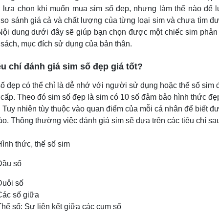
u lựa chọn khi muốn mua sim số đẹp, nhưng làm thế nào để 
so sánh giá cả và chất lượng của từng loại sim và chưa tìm đư
Nội dung dưới đây sẽ giúp bạn chọn được một chiếc sim phản
sách, mục đích sử dụng của bản thân.
iêu chí đánh giá sim số đẹp giá tốt?
ố đẹp có thể chỉ là dễ nhớ với người sử dụng hoặc thế số sim đẹ
cấp. Theo đó sim số đẹp là sim có 10 số đảm bảo hình thức đẹ
 Tuy nhiên tùy thuộc vào quan điểm của mỗi cá nhân để biết 
ào. Thông thường việc đánh giá sim sẽ dựa trên các tiêu chí sa
ình thức, thế số sim
Đầu số
Đuôi số
Các số giữa
Thế số: Sự liên kết giữa các cụm số