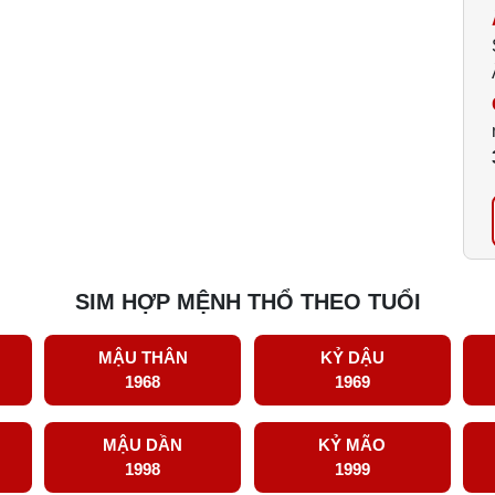
SIM HỢP MỆNH THỔ THEO TUỔI
MẬU THÂN
KỶ DẬU
1968
1969
MẬU DẦN
KỶ MÃO
1998
1999