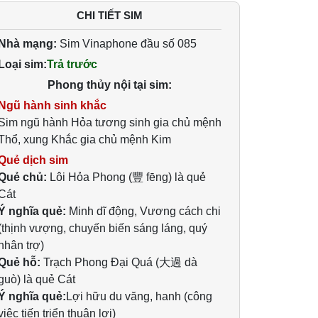
CHI TIẾT SIM
Nhà mạng:
Sim Vinaphone đầu số 085
Loại sim:
Trả trước
Phong thủy nội tại sim:
Ngũ hành sinh khắc
Sim ngũ hành Hỏa tương sinh gia chủ mệnh
Thổ, xung Khắc gia chủ mệnh Kim
Quẻ dịch sim
Quẻ chủ:
Lôi Hỏa Phong (豐 fēng) là quẻ
Cát
Ý nghĩa quẻ:
Minh dĩ động, Vương cách chi
(thịnh vượng, chuyến biến sáng láng, quý
nhân trợ)
Quẻ hỗ:
Trạch Phong Đại Quá (大過 dà
guò) là quẻ Cát
Ý nghĩa quẻ:
Lợi hữu du văng, hanh (công
việc tiến triển thuận lợi)