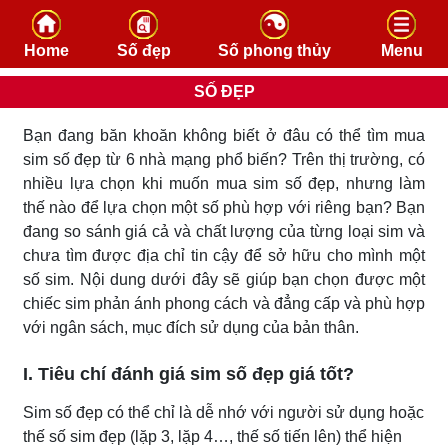
Skip to content
Home
Số đẹp
Số phong thủy
Menu
SỐ ĐẸP
Bạn đang băn khoăn không biết ở đâu có thể tìm mua
sim số đẹp từ 6 nhà mạng phổ biến? Trên thị trường, có
nhiều lựa chọn khi muốn mua sim số đẹp, nhưng làm
thế nào để lựa chọn một số phù hợp với riêng bạn? Bạn
đang so sánh giá cả và chất lượng của từng loại sim và
chưa tìm được địa chỉ tin cậy để sở hữu cho mình một
số sim. Nội dung dưới đây sẽ giúp bạn chọn được một
chiếc sim phản ánh phong cách và đẳng cấp và phù hợp
với ngân sách, mục đích sử dụng của bản thân.
I. Tiêu chí đánh giá sim số đẹp giá tốt?
Sim số đẹp có thể chỉ là dễ nhớ với người sử dụng hoặc
thế số sim đẹp (lặp 3, lặp 4…, thế số tiến lên) thể hiện