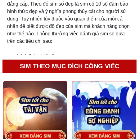
đẳng cấp. Theo đó sim số đẹp là sim có 10 số đảm bảo
hình thức đẹp và ý nghĩa phong thủy cát cho người sử
dụng. Tuy nhiên tùy thuộc vào quan điểm của mỗi cá
nhân để biết được độ đẹp của sim mà khách hàng chọn
như thế nào. Thông thường việc đánh giá sim sẽ dựa
trên các tiêu chí sau:
Hình thức, thế số sim
SIM THEO MỤC ĐÍCH CÔNG VIỆC
Đầu số
Đuôi số
Các số giữa
Thế số: Sự liên kết giữa các cụm số
Các yếu tố phong thủy trong sim tác động tốt xấu
đến chủ mệnh: Đối với người này có thể sim này có
số đẹp nhưng đối với người kia thì chưa hẳn.
Các yếu tố thị trường: