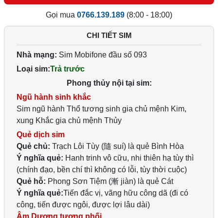
Gọi mua
0766.139.189
(8:00 - 18:00)
CHI TIẾT SIM
Nhà mạng:
Sim Mobifone đầu số 093
Loại sim:
Trả trước
Phong thủy nội tại sim:
Ngũ hành sinh khắc
Sim ngũ hành Thổ tương sinh gia chủ mệnh Kim,
xung Khắc gia chủ mệnh Thủy
Quẻ dịch sim
Quẻ chủ:
Trạch Lôi Tùy (隨 suí) là quẻ Bình Hòa
Ý nghĩa quẻ:
Hanh trinh vô cữu, nhi thiên hạ tùy thì
(chính đạo, bền chí thì không có lỗi, tùy thời cuộc)
Quẻ hỗ:
Phong Sơn Tiệm (漸 jiàn) là quẻ Cát
Ý nghĩa quẻ:
Tiến đắc vị, vãng hữu công dã (đi có
công, tiến được ngôi, được lợi lâu dài)
Âm Dương tương phối