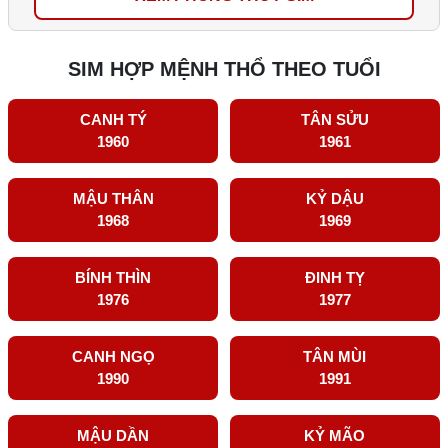
SIM HỢP MỆNH THỔ THEO TUỔI
CANH TÝ
TÂN SỬU
1960
1961
MẬU THÂN
KỶ DẬU
1968
1969
BÍNH THÌN
ĐINH TỴ
1976
1977
CANH NGỌ
TÂN MÙI
1990
1991
MẬU DẦN
KỶ MÃO