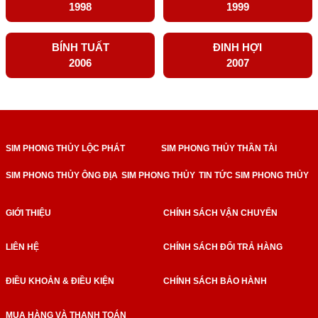
1998
1999
BÍNH TUẤT
ĐINH HỢI
2006
2007
SIM PHONG THỦY LỘC PHÁT
SIM PHONG THỦY THẦN TÀI
SIM PHONG THỦY ÔNG ĐỊA
SIM PHONG THỦY
TIN TỨC SIM PHONG THỦY
GIỚI THIỆU
CHÍNH SÁCH VẬN CHUYỂN
LIÊN HỆ
CHÍNH SÁCH ĐỔI TRẢ HÀNG
ĐIỀU KHOẢN & ĐIỀU KIỆN
CHÍNH SÁCH BẢO HÀNH
MUA HÀNG VÀ THANH TOÁN