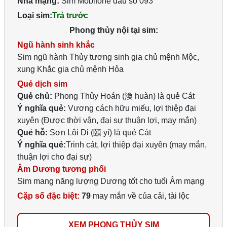
Nhà mạng:
Sim Mobifone đầu số 093
Loại sim:
Trả trước
Phong thủy nội tại sim:
Ngũ hành sinh khắc
Sim ngũ hành Thủy tương sinh gia chủ mệnh Mộc,
xung Khắc gia chủ mệnh Hỏa
Quẻ dịch sim
Quẻ chủ:
Phong Thủy Hoán (渙 huàn) là quẻ Cát
Ý nghĩa quẻ:
Vương cách hữu miếu, lợi thiệp đại
xuyên (Được thời vận, đại sự thuận lợi, may mắn)
Quẻ hỗ:
Sơn Lôi Di (頤 yí) là quẻ Cát
Ý nghĩa quẻ:
Trinh cát, lợi thiệp đại xuyên (may mắn,
thuận lợi cho đại sự)
Âm Dương tương phối
Sim mang năng lượng Dương tốt cho tuổi Âm mạng
Cặp số đặc biệt:
79
may mắn về của cải, tài lộc
XEM PHONG THỦY SIM