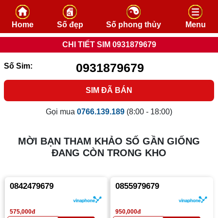
Skip to content
Home
Số đẹp
Số phong thủy
Menu
CHI TIẾT SIM 0931879679
0931879679
Số Sim:
SIM ĐÃ BÁN
Gọi mua
0766.139.189
(8:00 - 18:00)
MỜI BẠN THAM KHẢO SỐ GẦN GIỐNG
ĐANG CÒN TRONG KHO
0842479679
0855979679
575,000đ
950,000đ