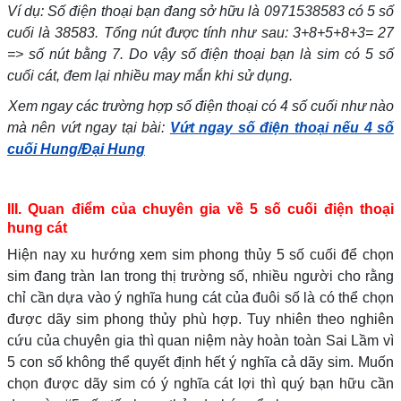
Ví dụ: Số điện thoại bạn đang sở hữu là 0971538583 có 5 số
cuối là 38583. Tổng nút được tính như sau: 3+8+5+8+3= 27
=> số nút bằng 7. Do vậy số điện thoại bạn là sim có 5 số
cuối cát, đem lại nhiều may mắn khi sử dụng.
Xem ngay các trường hợp số điện thoại có 4 số cuối như nào
mà nên vứt ngay tại bài:
Vứt ngay số điện thoại nếu 4 số
cuối Hung/Đại Hung
III. Quan điểm của chuyên gia về 5 số cuối điện thoại
hung cát
Hiện nay xu hướng xem sim phong thủy 5 số cuối để chọn
sim đang tràn lan trong thị trường số, nhiều người cho rằng
chỉ cần dựa vào ý nghĩa hung cát của đuôi số là có thể chọn
được dãy sim phong thủy phù hợp. Tuy nhiên theo nghiên
cứu của chuyên gia thì quan niệm này hoàn toàn Sai Lầm vì
5 con số không thể quyết định hết ý nghĩa cả dãy sim. Muốn
chọn được dãy sim có ý nghĩa cát lợi thì quý bạn hữu cần