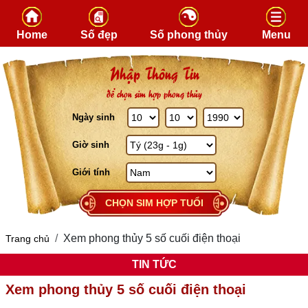
Skip to content
Home
Số đẹp
Số phong thủy
Menu
Nhập Thông Tin
để chọn sim hợp phong thủy
Ngày sinh
Giờ sinh
Giới tính
CHỌN SIM HỢP TUỔI
Xem phong thủy 5 số cuối điện thoại
Trang chủ
TIN TỨC
Xem phong thủy 5 số cuối điện thoại