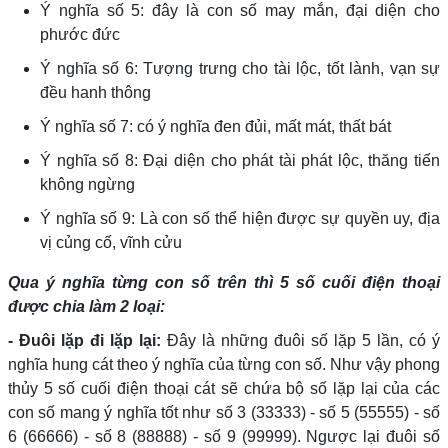
Ý nghĩa số 5: đây là con số may mắn, đại diện cho
phước đức
Ý nghĩa số 6: Tượng trưng cho tài lộc, tốt lành, vạn sự
đều hanh thông
Ý nghĩa số 7: có ý nghĩa đen đủi, mất mát, thất bát
Ý nghĩa số 8: Đại diện cho phát tài phát lộc, thăng tiến
không ngừng
Ý nghĩa số 9: Là con số thể hiện được sự quyền uy, địa
vị củng cố, vĩnh cửu
Qua ý nghĩa từng con số trên thì 5 số cuối điện thoại
được chia làm 2 loại:
- Đuôi lặp đi lặp lại:
Đây là những đuôi số lặp 5 lần, có ý
nghĩa hung cát theo ý nghĩa của từng con số. Như vậy phong
thủy 5 số cuối điện thoại cát sẽ chứa bộ số lặp lại của các
con số mang ý nghĩa tốt như số 3 (33333) - số 5 (55555) - số
6 (66666) - số 8 (88888) - số 9 (99999). Ngược lại đuôi số