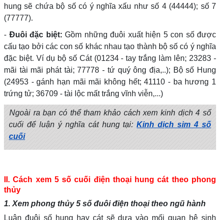
hung sẽ chứa bộ số có ý nghĩa xấu như số 4 (44444); số 7
(77777).
-
Đuôi đặc biệt:
Gồm những đuôi xuất hiện 5 con số được
cấu tạo bởi các con số khác nhau tạo thành bộ số có ý nghĩa
đặc biệt. Ví dụ bộ số Cát (01234 - tay trắng làm lên; 23283 -
mãi tài mãi phát tài; 77778 - tứ quý ông địa,..); Bộ số Hung
(24953 - gánh hạn mãi mãi không hết; 41110 - ba hương 1
trứng tử; 36709 - tài lộc mất trắng vĩnh viễn,...)
Ngoài ra bạn có thể tham khảo cách xem kinh dịch 4 số
cuối để luận ý nghĩa cát hung tại:
Kinh dịch sim 4 số
cuối
II. Cách xem 5 số cuối điện thoại hung cát theo phong
thủy
1. Xem phong thủy 5 số đuôi điện thoại theo ngũ hành
Luận đuôi số hung hay cát sẽ dựa vào mối quan hệ sinh