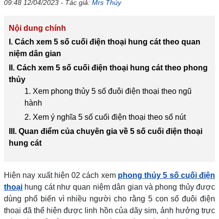
09:48 12/04/2023 - Tác giả:
Mrs Thúy
Nội dung chính
I. Cách xem 5 số cuối điện thoại hung cát theo quan
niệm dân gian
II. Cách xem 5 số cuối điện thoại hung cát theo phong
thủy
1. Xem phong thủy 5 số đuôi điện thoại theo ngũ
hành
2. Xem ý nghĩa 5 số cuối điện thoại theo số nút
III. Quan điểm của chuyên gia về 5 số cuối điện thoại
hung cát
Hiện nay xuất hiện 02 cách xem
phong thủy 5 số cuối điện
thoại
hung cát như quan niệm dân gian và phong thủy được
dùng phổ biến vì nhiều người cho rằng 5 con số đuôi điện
thoại đã thể hiện được linh hồn của dãy sim, ảnh hưởng trực